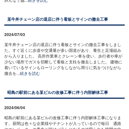
某牛丼チェーン店の退店に伴う看板とサインの撤去工事
2024/07/03
某牛丼チェーン店の退店に伴う看板とサインの撤去工事をしまし
た。すぐ近くに歩道や交通量が多い国道があり、養生と足場組み
から入りました。 高所作業車とクレーン車を使い、歩行者や車が
少ない場所でガスを切断して看板と支柱を撤去しました。 建物に
着いているサインもローリングをしながら周りに気をつけながら
撤去を...
続きを読む
昭島の駅前にある某ビルの改修工事に伴う内部解体工事
2024/06/04
昭島の駅前にある某ビルの改修工事に伴う内部解体工事になりま
す。昼間は色々な企業様やテナントが入っているので毎日 通路
やエレベーターの養生が掛けバラしになるので限られた時間の中