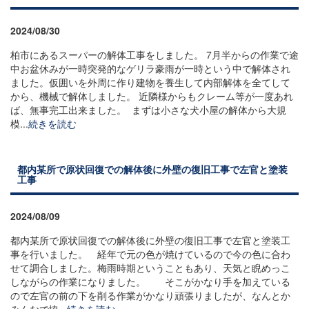
2024/08/30
柏市にあるスーパーの解体工事をしました。 7月半からの作業で途
中お盆休みが一時突発的なゲリラ豪雨が一時という中で解体され
ました。仮囲いを外周に作り建物を養生して内部解体を全てして
から、機械で解体しました。 近隣様からもクレーム等が一度あれ
ば、無事完工出来ました。 まずは小さな犬小屋の解体から大規
模...
続きを読む
都内某所で原状回復での解体後に外壁の復旧工事で左官と塗装
工事
2024/08/09
都内某所で原状回復での解体後に外壁の復旧工事で左官と塗装工
事を行いました。 経年で元の色が焼けているので今の色に合わ
せて調合しました。梅雨時期ということもあり、天気と睨めっこ
しながらの作業になりました。 そこがかなり手を加えている
ので左官の前の下を削る作業がかなり頑張りましたが、なんとか
みんなで協...
続きを読む