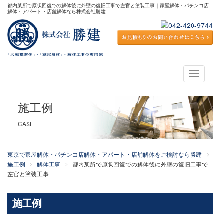
都内某所で原状回復での解体後に外壁の復旧工事で左官と塗装工事｜家屋解体・パチンコ店
解体・アパート・店舗解体なら株式会社勝建
Toggle
navigati
施工例
CASE
東京で家屋解体・パチンコ店解体・アパート・店舗解体をご検討なら勝建
施工例
解体工事
都内某所で原状回復での解体後に外壁の復旧工事で
左官と塗装工事
施工例