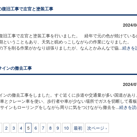
の復旧工事で左官と塗装工事
2024/0
復旧工事で左官と塗装工事を行いました。 経年で元の色が焼けている
時期ということもあり、天気と睨めっこしながらの作業になりました。
下を削る作業がかなり頑張りましたが、なんとかみんなで協...
続きを
サインの撤去工事
2024/0
インの撤去工事をしました。すぐ近くに歩道や交通量が多い国道があり
業車とクレーン車を使い、歩行者や車が少ない場所でガスを切断して看
サインもローリングをしながら周りに気をつけながら撤去を...
続きを読
1
2
3
4
5
6
7
8
9
10
最初
次ページ ›