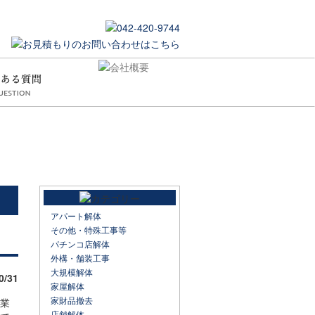
アパート解体
その他・特殊工事等
パチンコ店解体
外構・舗装工事
大規模解体
0/31
家屋解体
家財品撤去
作業
店舗解体