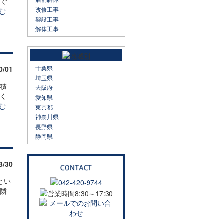
中で
改修工事
む
架設工事
解体工事
千葉県
0/01
埼玉県
を積
大阪府
なく
愛知県
む
東京都
神奈川県
長野県
静岡県
8/30
とい
近隣