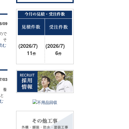
8/09
ので
 そ
読む
(2026/7)
(2026/7)
11
6
件
件
7/03
、養
板と
む