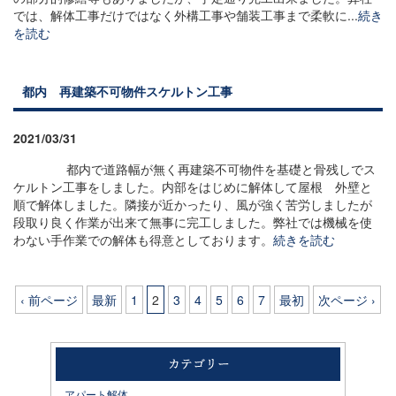
では、解体工事だけではなく外構工事や舗装工事まで柔軟に...
続き
を読む
都内 再建築不可物件スケルトン工事
2021/03/31
都内で道路幅が無く再建築不可物件を基礎と骨残しでス
ケルトン工事をしました。内部をはじめに解体して屋根 外壁と
順で解体しました。隣接が近かったり、風が強く苦労しましたが
段取り良く作業が出来て無事に完工しました。弊社では機械を使
わない手作業での解体も得意としております。
続きを読む
‹ 前ページ
最新
1
2
3
4
5
6
7
最初
次ページ ›
アパート解体