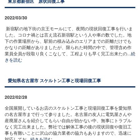
東京都新宿区 原状回復工事
2022/03/30
新宿駅の地下街の京王モールにて、夜間の現状回復工事を行いま
した。コロナ禍とは言え流石新宿駅という人や車の数でした。地
下の作業場所から、駅前の積み込みのエリアまでの距離だけでも
かなりの距離がありましたが、限られた時間の中で、管理含め作
業員全員が段取り良くこなして、工程よりも早く完工出来たの...
続
きを読む
愛知県名古屋市 スケルトン工事と現場回復工事
2022/02/28
全国展開しているお店のスケルトン工事と現場回復工事を愛知県
の名古屋市まで行って参りました。名古屋の友人に電気屋さんや
産廃屋さんを紹介してもらい自由が効かない中、無事にトラブル
なく完工出来ました。弊社では解体工事の後の現状回復や復旧工
事も有難いことに沢山の協力業者の協力もありますので、迅速に
対応してお...
続きを読む