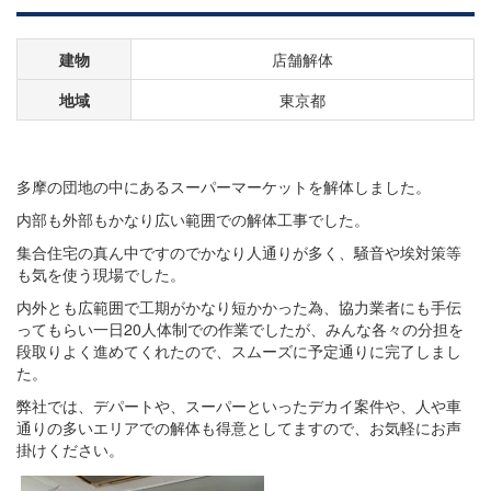
建物
店舗解体
地域
東京都
多摩の団地の中にあるスーパーマーケットを解体しました。
内部も外部もかなり広い範囲での解体工事でした。
集合住宅の真ん中ですのでかなり人通りが多く、騒音や埃対策等
も
気を使う現場でした。
内外とも広範囲で工期がかなり短かかった為、協力業者にも手伝
っ
てもらい一日20人体制での作業でしたが、みんな各々の分担を
段
取りよく進めてくれたので、スムーズに予定通りに完了しまし
た。
弊社では、デパートや、スーパーといったデカイ案件や、人や車
通
りの多いエリアでの解体も得意としてますので、お気軽にお声
掛け
ください。