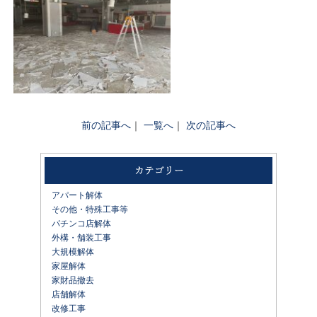
前の記事へ
｜
一覧へ
｜
次の記事へ
アパート解体
その他・特殊工事等
パチンコ店解体
外構・舗装工事
大規模解体
家屋解体
家財品撤去
店舗解体
改修工事