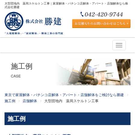
大型団地内 薬局スケルトン工事｜家屋解体・パチンコ店解体・アパート・店舗解体なら株
式会社勝建
Toggle
navigati
施工例
CASE
東京で家屋解体・パチンコ店解体・アパート・店舗解体をご検討なら勝建
施工例
店舗解体
大型団地内 薬局スケルトン工事
施工例