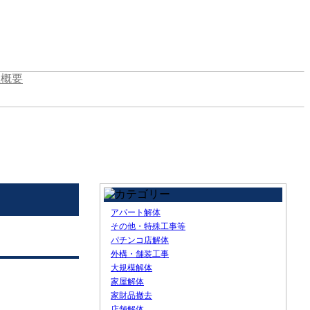
アパート解体
その他・特殊工事等
パチンコ店解体
外構・舗装工事
大規模解体
家屋解体
家財品撤去
店舗解体