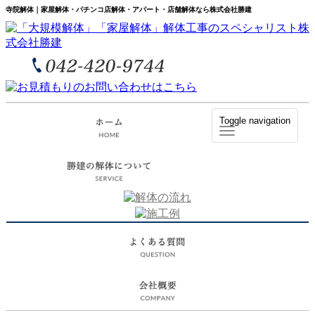
寺院解体｜家屋解体・パチンコ店解体・アパート・店舗解体なら株式会社勝建
Toggle navigation