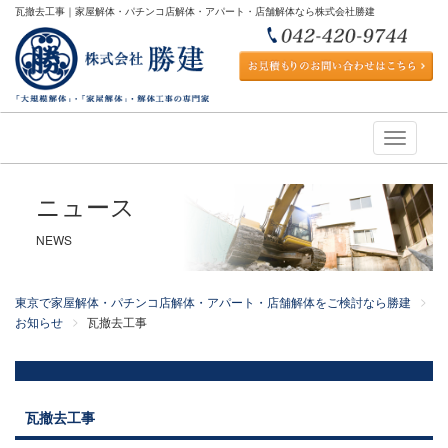
瓦撤去工事｜家屋解体・パチンコ店解体・アパート・店舗解体なら株式会社勝建
Toggle
navigati
ニュース
NEWS
東京で家屋解体・パチンコ店解体・アパート・店舗解体をご検討なら勝建
お知らせ
瓦撤去工事
瓦撤去工事